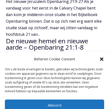
Het nieuwe Jeruzalem Openbaring 21:9-27 Als je
vandaag voor het eerst in de Calvary Chapel bent
dan kom je middenin onze studie in het Bijbelboek
Openbaring binnen. Dat is op zich niet erg want elke
studie staat op zichzelf, maar wij zitten vandaag in
hoofdstuk 21 van...
De nieuwe hemel en nieuwe
aarde – Openbaring 21:1-8
door
CCH
|
jun 18, 2017
Beheren Cookie Consent
Om u de beste ervaringen te bieden, gebruiken wij technologieën zoals
De nieuwe hemel en nieuwe aarde Openbaring 21:1-
cookies om apparaat-gegevens op te slaan en/of te raadplegen. Door
8 Een van de meest brandende kwesties dat veel
toestemming te geven voor deze technologieën kunnen wij gegevens
zoals surfgedrag of unieke ID's op deze site verwerken. Geen
kerkgangers bezig houdt is de hemel, oftewel wat
toestemming geven of de toestemming intrekken kan een negatieve
men de hemel noemt, namelijk de plaats waar
invloed hebben op bepaalde kenmerken en functies.
gelovigen terecht komen nadat zij komen te sterven.
In de afgelopen tien jaar...
Akkoord