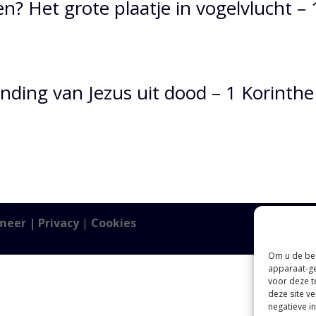
? Het grote plaatje in vogelvlucht – 
nding van Jezus uit dood – 1 Korinthe
meer |
Privacy
|
Cookies
Om u de bes
apparaat-ge
voor deze t
deze site v
negatieve i