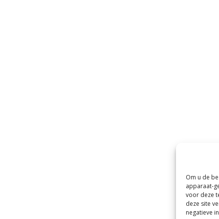
Om u de bes
apparaat-ge
voor deze t
deze site v
negatieve i