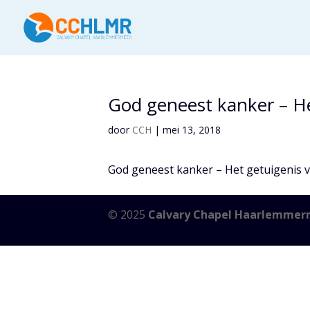
God geneest kanker – H
door
CCH
|
mei 13, 2018
God geneest kanker – Het getuigenis
© 2025
Calvary Chapel Haarlemmer