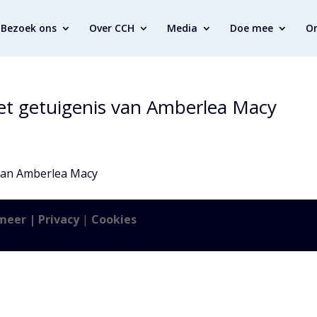
Bezoek ons
Over CCH
Media
Doe mee
O
et getuigenis van Amberlea Macy
 van Amberlea Macy
meer |
Privacy
|
Cookies