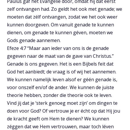
Paulus gaf het Evangelie door, omdat hij dat éérst
zelf ontvangen had. Zo geldt het ook met genade; we
moeten dat zélf ontvangen, zodat we het ook weer
kunnen doorgeven. Om vanuit genade te kunnen
dienen, om genade te kunnen géven, moeten we
Gods genade aannemen.
Efeze 4:7 “Maar aan ieder van ons is de genade
gegeven naar de maat van de gave van Christus.”
Genade ís ons gegeven. Het is een Bijbels feit dat
God het aanbiedt; de vraag is of wij het aannemen.
We kunnen namelijk leven alsof er géén genade is,
voor onszelf en/of de ander. We kunnen de juiste
theorie hebben, zonder die theorie ook te leven.
Vind jij dat je ‘sterk genoeg moet zijn’ om dingen te
doen voor God? Of vertrouw je er écht op dat Hij jou
de kracht geeft om Hem te dienen? We kunnen
zéggen dat we Hem vertrouwen, maar toch léven