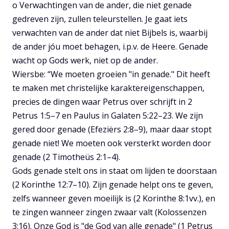
o Verwachtingen van de ander, die niet genade
gedreven zijn, zullen teleurstellen. Je gaat iets
verwachten van de ander dat niet Bijbels is, waarbij
de ander jóu moet behagen, i.p.v. de Heere. Genade
wacht op Gods werk, niet op de ander.
Wiersbe: “We moeten groeien "in genade." Dit heeft
te maken met christelijke karaktereigenschappen,
precies de dingen waar Petrus over schrijft in 2
Petrus 1:5–7 en Paulus in Galaten 5:22–23. We zijn
gered door genade (Efeziërs 2:8–9), maar daar stopt
genade niet! We moeten ook versterkt worden door
genade (2 Timotheüs 2:1–4).
Gods genade stelt ons in staat om lijden te doorstaan
(2 Korinthe 12:7–10). Zijn genade helpt ons te geven,
zelfs wanneer geven moeilijk is (2 Korinthe 8:1vv.), en
te zingen wanneer zingen zwaar valt (Kolossenzen
3:16). Onze God is "de God van alle genade" (1 Petrus