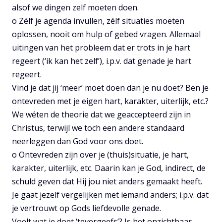
alsof we dingen zelf moeten doen.
o Zélf je agenda invullen, zélf situaties moeten
oplossen, nooit om hulp of gebed vragen. Allemaal
uitingen van het probleem dat er trots in je hart
regeert (‘ik kan het zelf’), i.p.v. dat genade je hart
regeert.
Vind je dat jij ‘meer’ moet doen dan je nu doet? Ben je
ontevreden met je eigen hart, karakter, uiterlijk, etc.?
We wéten de theorie dat we geaccepteerd zijn in
Christus, terwijl we toch een andere standaard
neerleggen dan God voor ons doet.
o Ontevreden zijn over je (thuis)situatie, je hart,
karakter, uiterlijk, etc. Daarin kan je God, indirect, de
schuld geven dat Hij jou niet anders gemaakt heeft.
Je gaat jezelf vergelijken met iemand anders; i.p.v. dat
je vertrouwt op Gods liefdevolle genade.
Voelt wat je doet ‘tevergeefs’? Is het onzichtbaar,