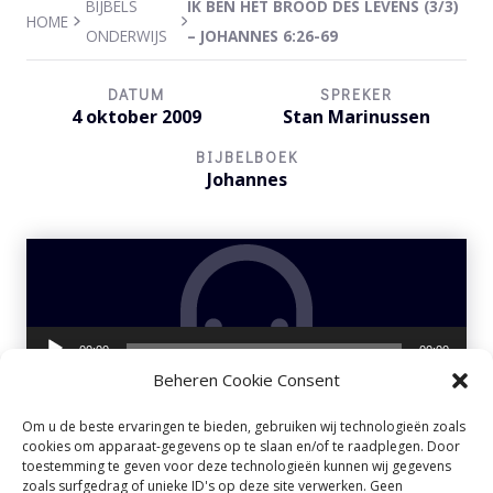
BIJBELS
IK BEN HET BROOD DES LEVENS (3/3)
HOME
ONDERWIJS
– JOHANNES 6:26-69
DATUM
SPREKER
4 oktober 2009
Stan Marinussen
BIJBELBOEK
Johannes
Audiospeler
00:00
00:00
Beheren Cookie Consent
Om u de beste ervaringen te bieden, gebruiken wij technologieën zoals
cookies om apparaat-gegevens op te slaan en/of te raadplegen. Door
IK BEN het Brood des
toestemming te geven voor deze technologieën kunnen wij gegevens
zoals surfgedrag of unieke ID's op deze site verwerken. Geen