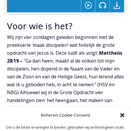
Voor wie is het?
Wij zijn vier zondagen geleden begonnen met de
preekserie ‘maak discipelen’ wat feitelijk de grote
opdracht van Jezus is. Deze luidt als volgt:
Mattheüs
28:19 –
“Ga dan heen, maakt al de volken tot mijn
discipelen, hen dopend in de Naam van de Vader en
van de Zoon en van de Heilige Geest, hun lerend alles
wat Ik u geboden heb, in acht te nemen.” (HSV en
NBG) Alhoewel wij in de Grote Opdracht vier
handelingen zien: het heengaan, het maken van
discipelen, dopen en leren, is er in de grondtekst
Beheren Cookie Consent
slechts één handeling dat *door Jezus op gebiedende
wijs gegeven wordt; en dat is ‘maak discipelen’. *CvB
Om u de beste ervaringen te bieden, gebruiken wij technologieën zoals