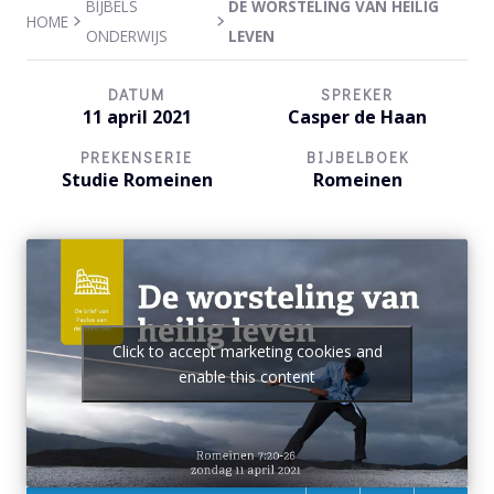
BIJBELS
DE WORSTELING VAN HEILIG
HOME
ONDERWIJS
LEVEN
DATUM
SPREKER
11 april 2021
Casper de Haan
PREKENSERIE
BIJBELBOEK
Studie Romeinen
Romeinen
Click to accept marketing cookies and
enable this content