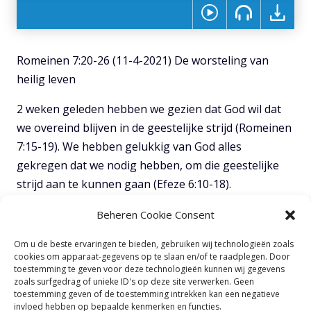
Romeinen 7:20-26 (11-4-2021) De worsteling van
heilig leven
2 weken geleden hebben we gezien dat God wil dat
we overeind blijven in de geestelijke strijd (Romeinen
7:15-19). We hebben gelukkig van God alles
gekregen dat we nodig hebben, om die geestelijke
strijd aan te kunnen gaan (Efeze 6:10-18).
Vanochtend pakken we onze studie weer op in
Beheren Cookie Consent
Romeinen en zullen we gaan kijken naar de
Om u de beste ervaringen te bieden, gebruiken wij technologieën zoals
worsteling van heilig leven.
cookies om apparaat-gegevens op te slaan en/of te raadplegen. Door
toestemming te geven voor deze technologieën kunnen wij gegevens
v20-21
Heilig leven
zoals surfgedrag of unieke ID's op deze site verwerken. Geen
toestemming geven of de toestemming intrekken kan een negatieve
invloed hebben op bepaalde kenmerken en functies.