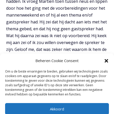
hadden. Ik vroeg Martien toen tussen neus en lippen
door hoe het ging met de voorbereidingen voor het
mannenweekend en of hij al een thema en/of
gastspreker had. Hij zei dat hij dacht aan iets met het
thema gebed, en dat hij nog geen gastspreker had.
Wat hij daarna zei was ik niet op voorbereid. Hij keek
mij aan zei of ik zou willen overwegen de spreker te
zijn. Geloof me, dat was zeker niet waarom ik hem de
vraag stelde. Maar ik zei dat ik erover zou bidden.
Beheren Cookie Consent
Eerlijk gezegd dacht ik tegelijk ook: maar ik hou er zo
van om gewoon aanwezig te zijn en onderwezen te
Om u de beste ervaringen te bieden, gebruiken wij technologieën zoals
cookies om apparaat-gegevens op te slaan en/of te raadplegen. Door
worden.
toestemming te geven voor deze technologieën kunnen wij gegevens
zoals surfgedrag of unieke ID's op deze site verwerken. Geen
toestemming geven of de toestemming intrekken kan een negatieve
TOON VOLLEDIGE NOTITIES
invloed hebben op bepaalde kenmerken en functies.
Akkoord