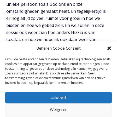
unieke persoon zoals God ons en onze
omstandigheden gemaakt heeft. En tegelijkertijd is
er nog altijd zo veel ruimte voor groei in hoe we
bidden en hoe we gebed zien. En we zullen in deze
sessie ook weer zien hoe anders Hizkia is van
Jozafat, en hoe we hopelijk ook daar weer van
mogen leren.
Beheren Cookie Consent
Dus ik stel voor dat we bidden, en dan samen gaan
Om u de beste ervaringen te bieden, gebruiken wij technologieën zoals
cookies om apparaat-gegevens op te slaan en/of te raadplegen. Door
lezen over koning Hizkia.
toestemming te geven voor deze technologieën kunnen wij gegevens
zoals surfgedrag of unieke ID's op deze site verwerken. Geen
toestemming geven of de toestemming intrekken kan een negatieve
TOON VOLLEDIGE NOTITIES
invloed hebben op bepaalde kenmerken en functies.
Akkoord
Weigeren