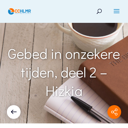
Gebed in onzekere
tijden, deel 2 –
Hizkia