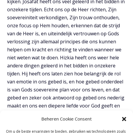
kijken. Josafat heeft ons veel geleerd in het bidden in
onzekere tijden. Echt ons op de Heer richten, Zijn
soevereiniteit verkondigen, Zijn trouw onthouden,
onze focus op Hem houden, erkennen dat de strijd
van de Heer is, en uiteindelijk vertrouwen op Gods
verlossing zijn allemaal principes die ons kunnen
helpen om kracht en richting te vinden wanneer we
niet weten wat te doen. Hizkia heeft ons weer hele
andere dingen geleerd in het bidden in onzekere
tijden. Hij heeft ons laten zien hoe belangrijk de rol
van emotie in ons gebed is, en hoe gebed onderdeel
is van Gods soevereine plan voor ons leven, en dat
gebed en zeker ook antwoord op gebed ons nederig
maakt en ons een diepere liefde voor God geeft en
een sterkere vastberadenheid geeft om Hem te
Beheren Cookie Consent
prijzen. Dit zijn belangrijke facetten om ons bewust
van te zijn en ons ook naar uit te strekken en die ons
Om u de beste ervaringen te bieden, gebruiken wij technologieën zoals