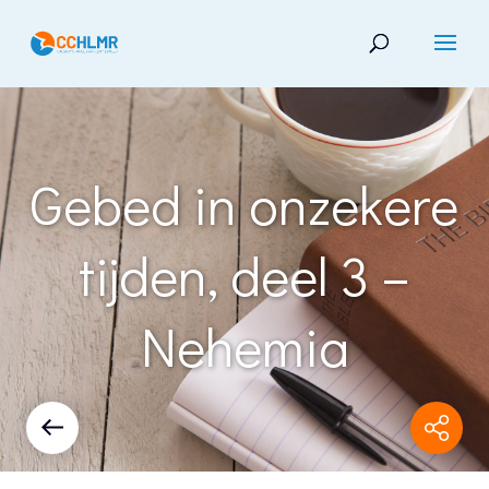
Gebed in onzekere
tijden, deel 3 –
Nehemia