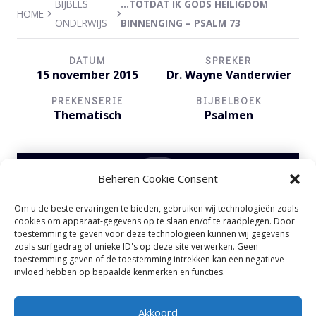
BIJBELS
…TOTDAT IK GODS HEILIGDOM
HOME
ONDERWIJS
BINNENGING – PSALM 73
DATUM
SPREKER
15 november 2015
Dr. Wayne Vanderwier
PREKENSERIE
BIJBELBOEK
Thematisch
Psalmen
Beheren Cookie Consent
Om u de beste ervaringen te bieden, gebruiken wij technologieën zoals
Audiospeler
cookies om apparaat-gegevens op te slaan en/of te raadplegen. Door
00:00
00:00
toestemming te geven voor deze technologieën kunnen wij gegevens
zoals surfgedrag of unieke ID's op deze site verwerken. Geen
toestemming geven of de toestemming intrekken kan een negatieve
invloed hebben op bepaalde kenmerken en functies.
Akkoord