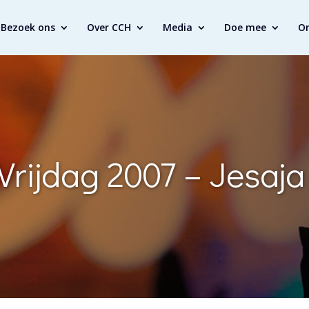
Bezoek ons
Over CCH
Media
Doe mee
O
rijdag 2007 – Jesaja