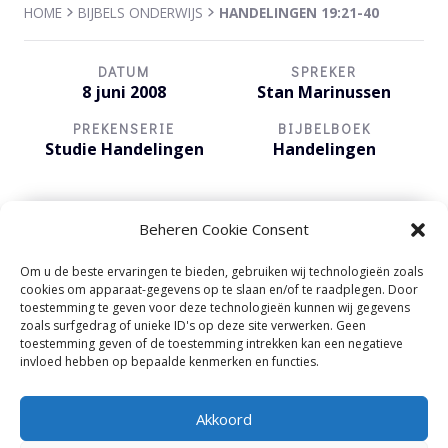
HOME
BIJBELS ONDERWIJS
HANDELINGEN 19:21-40
DATUM
SPREKER
8 juni 2008
Stan Marinussen
PREKENSERIE
BIJBELBOEK
Studie Handelingen
Handelingen
Beheren Cookie Consent
Om u de beste ervaringen te bieden, gebruiken wij technologieën zoals
cookies om apparaat-gegevens op te slaan en/of te raadplegen. Door
Audiospeler
00:00
00:00
toestemming te geven voor deze technologieën kunnen wij gegevens
zoals surfgedrag of unieke ID's op deze site verwerken. Geen
toestemming geven of de toestemming intrekken kan een negatieve
invloed hebben op bepaalde kenmerken en functies.
Akkoord