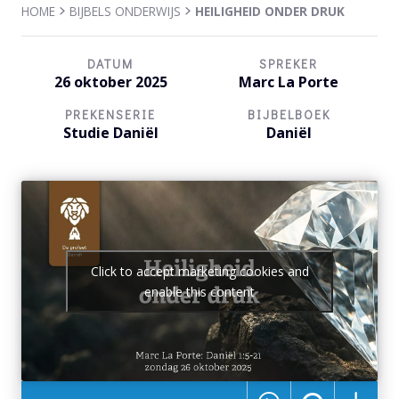
HOME
BIJBELS ONDERWIJS
HEILIGHEID ONDER DRUK
DATUM
SPREKER
26 oktober 2025
Marc La Porte
PREKENSERIE
BIJBELBOEK
Studie Daniël
Daniël
Click to accept marketing cookies and
enable this content