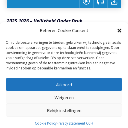
2025.1026 – Heiligheid Onder Druk
Beheren Cookie Consent
Daniel #2
Om u de beste ervaringen te bieden, gebruiken wij technologieën zoals
Daniel 1:5-21
cookies om apparaat-gegevens op te slaan en/of te raadplegen. Door
toestemming te geven voor deze technologieën kunnen wij gegevens
[CC Haarlemmermeer, 26 oktober 2025]
zoals surfgedrag of unieke ID's op deze site verwerken. Geen
toestemming geven of de toestemming intrekken kan een negatieve
invloed hebben op bepaalde kenmerken en functies.
TOON NOTITIES
Akkoord
Weigeren
Bekijk instellingen
© 2025
Calvary Chapel Haarlemmermeer |
Privacy
|
Cookies
Cookie Policy
Privacy statement CCH