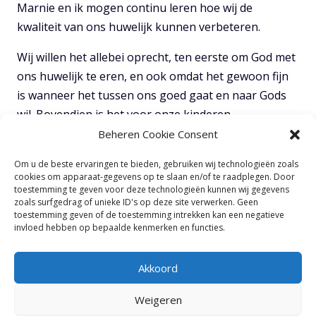
Marnie en ik mogen continu leren hoe wij de
kwaliteit van ons huwelijk kunnen verbeteren.
Wij willen het allebei oprecht, ten eerste om God met
ons huwelijk te eren, en ook omdat het gewoon fijn
is wanneer het tussen ons goed gaat en naar Gods
wil. Bovendien is het voor onze kinderen,
kleinkinderen en iedereen om ons heen gewoon
Beheren Cookie Consent
goed als ons huwelijk gaat volgens Gods blauwdruk.
Om u de beste ervaringen te bieden, gebruiken wij technologieën zoals
Iedereen die ons kent heeft er baat bij wanneer ons
cookies om apparaat-gegevens op te slaan en/of te raadplegen. Door
huwelijk goed is.
toestemming te geven voor deze technologieën kunnen wij gegevens
zoals surfgedrag of unieke ID's op deze site verwerken. Geen
toestemming geven of de toestemming intrekken kan een negatieve
TOON VOLLEDIGE NOTITIES
invloed hebben op bepaalde kenmerken en functies.
Akkoord
Weigeren