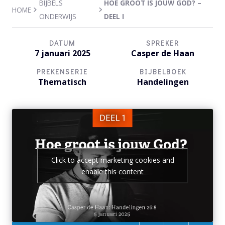
BIJBELS
HOE GROOT IS JOUW GOD? –
HOME
ONDERWIJS
DEEL I
DATUM
SPREKER
7 januari 2025
Casper de Haan
PREKENSERIE
BIJBELBOEK
Thematisch
Handelingen
Click to accept marketing cookies and
enable this content