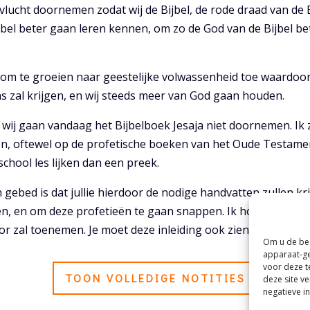
vlucht doornemen zodat wij de Bijbel, de rode draad van de Bi
jbel beter gaan leren kennen, om zo de God van de Bijbel be
s om te groeien naar geestelijke volwassenheid toe waardoor
ns zal krijgen, en wij steeds meer van God gaan houden.
wij gaan vandaag het Bijbelboek Jesaja niet doornemen. Ik z
n, oftewel op de profetische boeken van het Oude Testame
chool les lijken dan een preek.
 gebed is dat jullie hierdoor de nodige handvatten zullen k
zen, en om deze profetieën te gaan snappen. Ik hoop ook dat
r zal toenemen. Je moet deze inleiding ook zien als een soor
Om u de bes
apparaat-ge
voor deze t
TOON VOLLEDIGE NOTITIES
deze site v
negatieve i