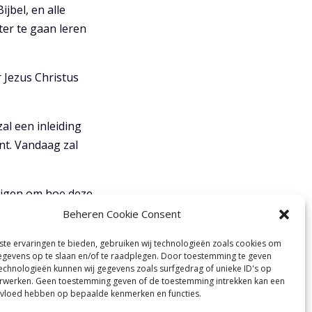
jbel, en alle
ter te gaan leren
 Jezus Christus
al een inleiding
nt. Vandaag zal
rijgen om hoe deze
 jullie honger naar
Beheren Cookie Consent
t aperitief.
te ervaringen te bieden, gebruiken wij technologieën zoals cookies om
gevens op te slaan en/of te raadplegen. Door toestemming te geven
echnologieën kunnen wij gegevens zoals surfgedrag of unieke ID's op
erwerken. Geen toestemming geven of de toestemming intrekken kan een
nvloed hebben op bepaalde kenmerken en functies.