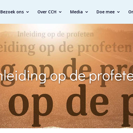
Bezoek ons
Over CCH
Media
Doe mee
O
nleiding op de profet