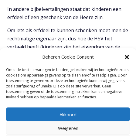
In andere bijbelvertalingen staat dat kinderen een
erfdeel of een geschenk van de Heere zijn.
Om iets als erfdeel te kunnen schenken moet men de
rechtmatige eigenaar zijn, dus hoe de HSV het
vertaald heeft (kinderen zijn het eigendom van de
Heere) is passend.
Beheren Cookie Consent
Hoe dan ook, met deze Psalm wordt bedoeld dat God
Om u de beste ervaringen te bieden, gebruiken wij technologieën zoals
cookies om apparaat-gegevens op te slaan en/of te raadplegen. Door
degene is die kinderen aan ouders schenkt.
toestemming te geven voor deze technologieën kunnen wij gegevens
zoals surfgedrag of unieke ID's op deze site verwerken. Geen
toestemming geven of de toestemming intrekken kan een negatieve
TOON VOLLEDIGE NOTITIES
invloed hebben op bepaalde kenmerken en functies.
Akkoord
Weigeren