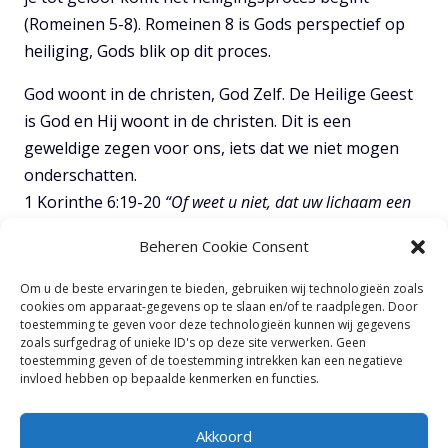
(Romeinen 5-8). Romeinen 8 is Gods perspectief op
heiliging, Gods blik op dit proces.
God woont in de christen, God Zelf. De Heilige Geest
is God en Hij woont in de christen. Dit is een
geweldige zegen voor ons, iets dat we niet mogen
onderschatten.
1 Korinthe 6:19-20
“Of weet u niet, dat uw lichaam een
tempel is van de Heilige Geest, Die in u is en Die u van
Beheren Cookie Consent
God hebt ontvangen, en dat u niet van uzelf bent? U bent
immers duur gekocht. Verheerlijk daarom God in uw
Om u de beste ervaringen te bieden, gebruiken wij technologieën zoals
cookies om apparaat-gegevens op te slaan en/of te raadplegen. Door
lichaam en in uw geest, die van God zijn.”
toestemming te geven voor deze technologieën kunnen wij gegevens
zoals surfgedrag of unieke ID's op deze site verwerken. Geen
toestemming geven of de toestemming intrekken kan een negatieve
TOON VOLLEDIGE NOTITIES
invloed hebben op bepaalde kenmerken en functies.
Akkoord