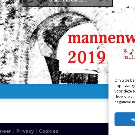
Om u de bes
apparaat-ge
voor deze t
deze site v
negatieve i
A
meer |
Privacy
|
Cookies