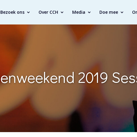
Bezoek ons
Over CCH
Media
Doe mee
O
enweekend 2019 Sess