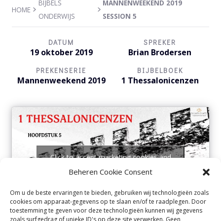
BIJBELS
MANNENWEEKEND 2019
HOME
ONDERWIJS
SESSION 5
DATUM
SPREKER
19 oktober 2019
Brian Brodersen
PREKENSERIE
BIJBELBOEK
Mannenweekend 2019
1 Thessalonicenzen
Click to accept marketing cookies and
enable this content
Beheren Cookie Consent
Om u de beste ervaringen te bieden, gebruiken wij technologieën zoals
cookies om apparaat-gegevens op te slaan en/of te raadplegen. Door
toestemming te geven voor deze technologieën kunnen wij gegevens
zoals surfgedrag of unieke ID's op deze site verwerken. Geen