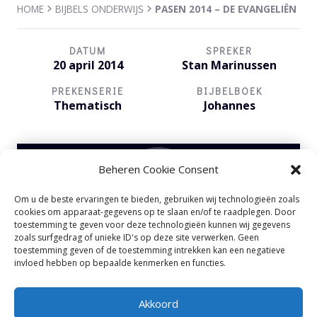
HOME
BIJBELS ONDERWIJS
PASEN 2014 – DE EVANGELIËN
DATUM
SPREKER
20 april 2014
Stan Marinussen
PREKENSERIE
BIJBELBOEK
Thematisch
Johannes
Beheren Cookie Consent
Om u de beste ervaringen te bieden, gebruiken wij technologieën zoals
Audiospeler
cookies om apparaat-gegevens op te slaan en/of te raadplegen. Door
00:00
00:00
toestemming te geven voor deze technologieën kunnen wij gegevens
zoals surfgedrag of unieke ID's op deze site verwerken. Geen
toestemming geven of de toestemming intrekken kan een negatieve
invloed hebben op bepaalde kenmerken en functies.
Akkoord