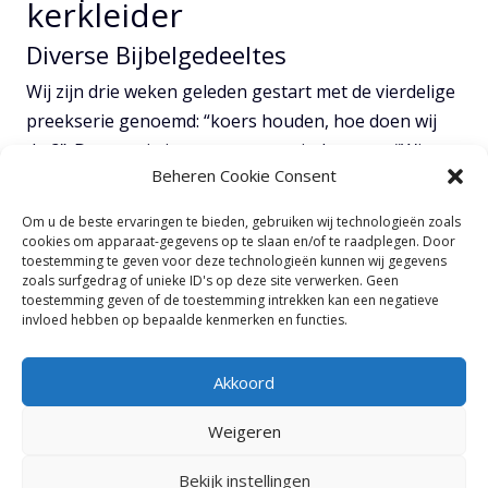
kerkleider
Diverse Bijbelgedeeltes
Wij zijn drie weken geleden gestart met de vierdelige
preekserie genoemd: “koers houden, hoe doen wij
dat?”. Deze serie is ontstaan vanuit de vraag: “Wie
Beheren Cookie Consent
zijn wij als Calvary Chapel en wat draagt God ons op?
Wat zijn de marsorders van onze Opperbevelhebber,
Om u de beste ervaringen te bieden, gebruiken wij technologieën zoals
Jezus Christus? En hoe kunnen wij ervoor zorgen dat
cookies om apparaat-gegevens op te slaan en/of te raadplegen. Door
toestemming te geven voor deze technologieën kunnen wij gegevens
wij ons strikt aan deze marsorders houden, oftewel
zoals surfgedrag of unieke ID's op deze site verwerken. Geen
hoe kunnen wij koers houden?”
toestemming geven of de toestemming intrekken kan een negatieve
invloed hebben op bepaalde kenmerken en functies.
TOON VOLLEDIGE NOTITIES
Akkoord
Weigeren
Bekijk instellingen
© 2025
Calvary Chapel Haarlemmermeer |