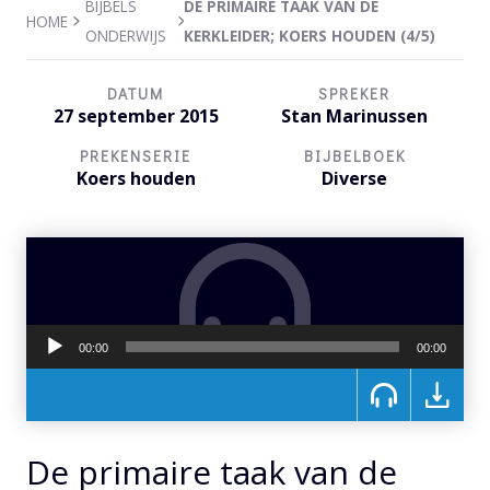
BIJBELS
DE PRIMAIRE TAAK VAN DE
HOME
ONDERWIJS
KERKLEIDER; KOERS HOUDEN (4/5)
DATUM
SPREKER
27 september 2015
Stan Marinussen
PREKENSERIE
BIJBELBOEK
Koers houden
Diverse
Audiospeler
00:00
00:00
De primaire taak van de