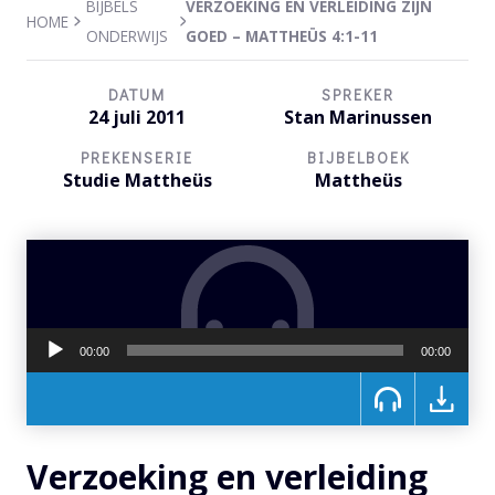
BIJBELS
VERZOEKING EN VERLEIDING ZIJN
HOME
ONDERWIJS
GOED – MATTHEÜS 4:1-11
DATUM
SPREKER
24 juli 2011
Stan Marinussen
PREKENSERIE
BIJBELBOEK
Studie Mattheüs
Mattheüs
Audiospeler
00:00
00:00
Verzoeking en verleiding