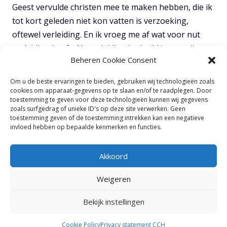
Geest vervulde christen mee te maken hebben, die ik
tot kort geleden niet kon vatten is verzoeking,
oftewel verleiding. En ik vroeg me af wat voor nut
verleiding heeft. Als verleiding bedoeld is om mij te
Beheren Cookie Consent
verleiden tot zonde, waarom zou God dit toelaten?
Waarom zou God toelaten dat Zijn kinderen
Om u de beste ervaringen te bieden, gebruiken wij technologieën zoals
verleidt worden?
Als ik Romeinen 8:28 geloof, dan
cookies om apparaat-gegevens op te slaan en/of te raadplegen. Door
toestemming te geven voor deze technologieën kunnen wij gegevens
moet er een hele goede reden hiervoor zijn. En ik
zoals surfgedrag of unieke ID's op deze site verwerken. Geen
geloof dat die reden in Mattheüs 4:111 te vinden is.
toestemming geven of de toestemming intrekken kan een negatieve
invloed hebben op bepaalde kenmerken en functies.
TOON VOLLEDIGE NOTITIES
Akkoord
Weigeren
Bekijk instellingen
© 2025
Calvary Chapel Haarlemmermeer |
Privacy
|
Cookies
Cookie Policy
Privacy statement CCH