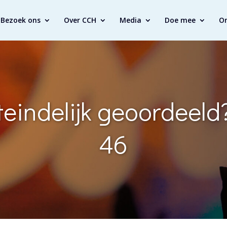
Bezoek ons
Over CCH
Media
Doe mee
O
teindelijk geoordeeld
46