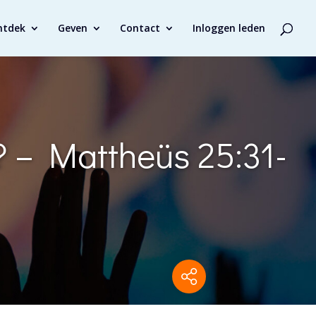
ntdek
Geven
Contact
Inloggen leden
? – Mattheüs 25:31-