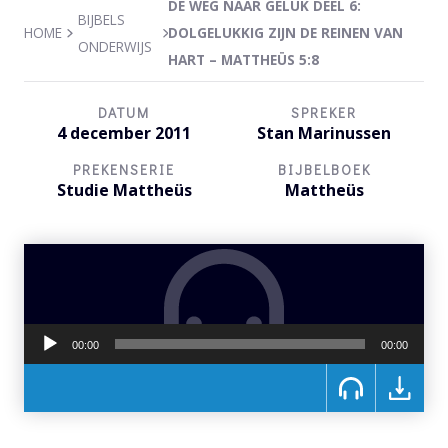
DE WEG NAAR GELUK DEEL 6:
BIJBELS
HOME
DOLGELUKKIG ZIJN DE REINEN VAN
ONDERWIJS
HART – MATTHEÜS 5:8
DATUM
SPREKER
4 december 2011
Stan Marinussen
PREKENSERIE
BIJBELBOEK
Studie Mattheüs
Mattheüs
Audiospeler
00:00
00:00