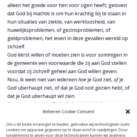
alleen het goede voor hen voor ogen heeft, geloven
dat God bij machte is om hun krachtig bij te staan in
hun situaties van ziekte, van werkloosheid, van
huwelijksproblemen, of gezinsproblemen, of
geldproblemen, het leven in deze gevallen wereld op
zichzelf.
God éérst willen of moeten zien is voor sommigen in
de gemeente een voorwaarde die zij aan God stellen
voordat zij zichzelf geheel aan God willen geven.
Nou, ik weet niet van iedereen
hoe
je God ziet,
of
je
God uberhaupt ziet, of dat je God ooit gezien hebt, of
dat je God uberhaupt wil zien.
Hoe dan ook, als je God
wíl
zien dan heb ik
Beheren Cookie Consent
vanmorgen geweldig nieuws voor jou!
Zulk geweldig nieuws dat je er dolgelukkig van zal
Om u de beste ervaringen te bieden, gebruiken wij technologieën zoals
worden. Want Jezus zegt in Mattheüs 5:8 – “Zalig zijn
cookies om apparaat-gegevens op te slaan en/of te raadplegen. Door
toestemming te geven voor deze technologieën kunnen wij gegevens