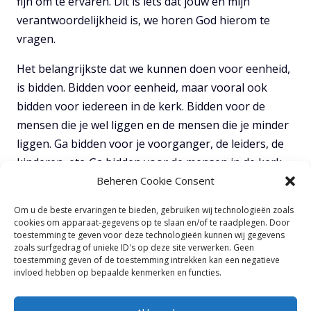
fijn om te ervaren. Dit is iets dat jouw en mijn
verantwoordelijkheid is, we horen God hierom te
vragen.
Het belangrijkste dat we kunnen doen voor eenheid,
is bidden. Bidden voor eenheid, maar vooral ook
bidden voor iedereen in de kerk. Bidden voor de
mensen die je wel liggen en de mensen die je minder
liggen. Ga bidden voor je voorganger, de leiders, de
kinderen, etc. Ga bidden voor de mensen in de kerk,
de mensen die God in je leven geplaatst heeft.
Beheren Cookie Consent
Verwacht eenheid van God en vraag Hem wat Zijn
Om u de beste ervaringen te bieden, gebruiken wij technologieën zoals
cookies om apparaat-gegevens op te slaan en/of te raadplegen. Door
plek voor jou is in het werken aan die eenheid. God
toestemming te geven voor deze technologieën kunnen wij gegevens
wil jou gebruiken, de vraag is of jij bereid bent
zoals surfgedrag of unieke ID's op deze site verwerken. Geen
toestemming geven of de toestemming intrekken kan een negatieve
gebruikt te worden.
invloed hebben op bepaalde kenmerken en functies.