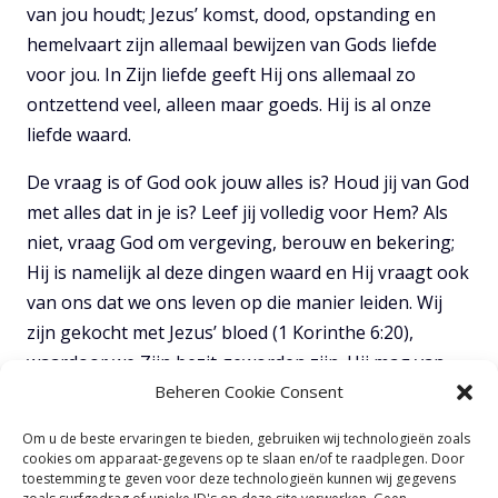
van jou houdt; Jezus’ komst, dood, opstanding en
hemelvaart zijn allemaal bewijzen van Gods liefde
voor jou. In Zijn liefde geeft Hij ons allemaal zo
ontzettend veel, alleen maar goeds. Hij is al onze
liefde waard.
De vraag is of God ook jouw alles is? Houd jij van God
met alles dat in je is? Leef jij volledig voor Hem? Als
niet, vraag God om vergeving, berouw en bekering;
Hij is namelijk al deze dingen waard en Hij vraagt ook
van ons dat we ons leven op die manier leiden. Wij
zijn gekocht met Jezus’ bloed (1 Korinthe 6:20),
waardoor we Zijn bezit geworden zijn. Hij mag van
ons vragen hoe te leven; Hij weet alles beter dan wij.
Beheren Cookie Consent
Is God jouw alles? Geef je leven aan Hem; God wil
Om u de beste ervaringen te bieden, gebruiken wij technologieën zoals
alles van je, geef het hem.
cookies om apparaat-gegevens op te slaan en/of te raadplegen. Door
toestemming te geven voor deze technologieën kunnen wij gegevens