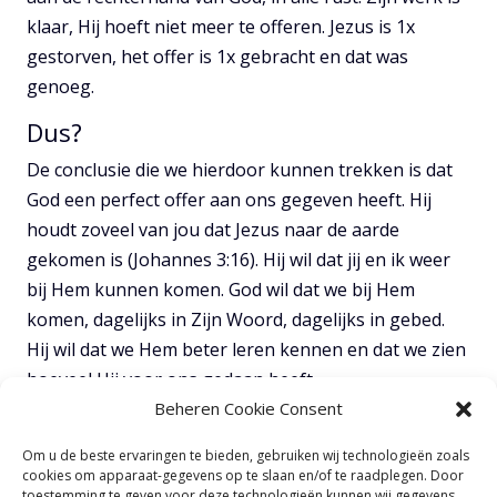
klaar, Hij hoeft niet meer te offeren. Jezus is 1x
gestorven, het offer is 1x gebracht en dat was
genoeg.
Dus?
De conclusie die we hierdoor kunnen trekken is dat
God een perfect offer aan ons gegeven heeft. Hij
houdt zoveel van jou dat Jezus naar de aarde
gekomen is (Johannes 3:16). Hij wil dat jij en ik weer
bij Hem kunnen komen. God wil dat we bij Hem
komen, dagelijks in Zijn Woord, dagelijks in gebed.
Hij wil dat we Hem beter leren kennen en dat we zien
hoeveel Hij voor ons gedaan heeft.
Beheren Cookie Consent
Wat een genade dat we dit offer hebben gekregen,
wat een liefde dat Jezus dit voor ons deed. Hij is zo
Om u de beste ervaringen te bieden, gebruiken wij technologieën zoals
cookies om apparaat-gegevens op te slaan en/of te raadplegen. Door
goed, zo genadig, zo liefdevol. Wat een fantastisch
toestemming te geven voor deze technologieën kunnen wij gegevens