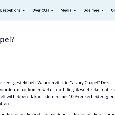
Bezoek ons
Over CCH
Media
Doe mee
O
pel?
tal keer gesteld heb. Waarom zit ik in Calvary Chapel? Deze
woorden, maar komen wel uit op 1 ding: ik weet zeker dat ik 
jzelf wil hebben. Ik kan iedereen met 100% zekerheid zeggen
itten.
aar de dingen die God aan het doen is, de dingen die wij leren