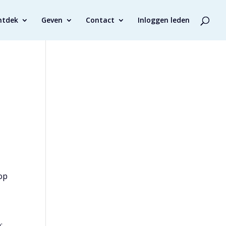
ntdek
Geven
Contact
Inloggen leden
op
;