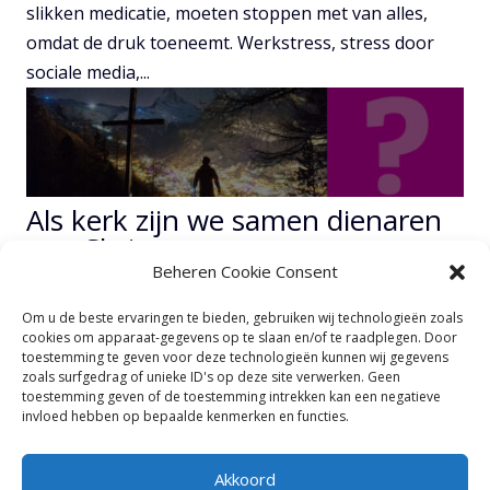
slikken medicatie, moeten stoppen met van alles,
omdat de druk toeneemt. Werkstress, stress door
sociale media,...
Als kerk zijn we samen dienaren
van Christus
Beheren Cookie Consent
door
Casper de Haan
|
mrt 16, 2025
Om u de beste ervaringen te bieden, gebruiken wij technologieën zoals
cookies om apparaat-gegevens op te slaan en/of te raadplegen. Door
Als kerk zijn we samen dienaren van Christus Vorige
toestemming te geven voor deze technologieën kunnen wij gegevens
zoals surfgedrag of unieke ID's op deze site verwerken. Geen
week hebben we gezien dat we als kerk bestaan om
toestemming geven of de toestemming intrekken kan een negatieve
1) over Jezus te vertellen, 2) meer op Jezus te lijken,
invloed hebben op bepaalde kenmerken en functies.
en 3) voor Jezus te gaan. Het aspect van ‘gaan’ heeft
de vraag in zich of we 100% voor Hem gaan, of dat
Akkoord