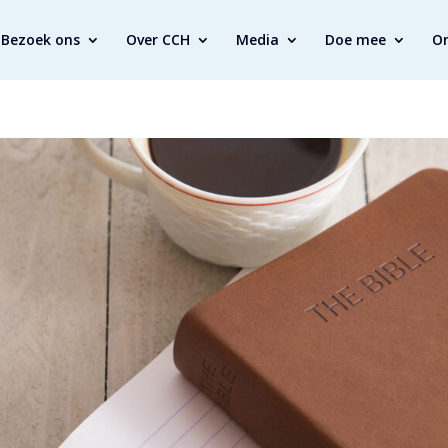
Bezoek ons
Over CCH
Media
Doe mee
O