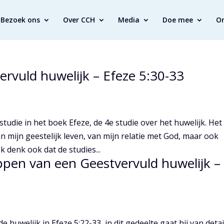
Bezoek ons
Over CCH
Media
Doe mee
O
ervuld huwelijk – Efeze 5:30-33
udie in het boek Efeze, de 4e studie over het huwelijk. Het 
n mijn geestelijk leven, van mijn relatie met God, maar ook
k denk ook dat de studies...
ppen van een Geestvervuld huwelijk –
 huwelijk in Efeze 5:22-33, in dit gedeelte gaat hij van detai