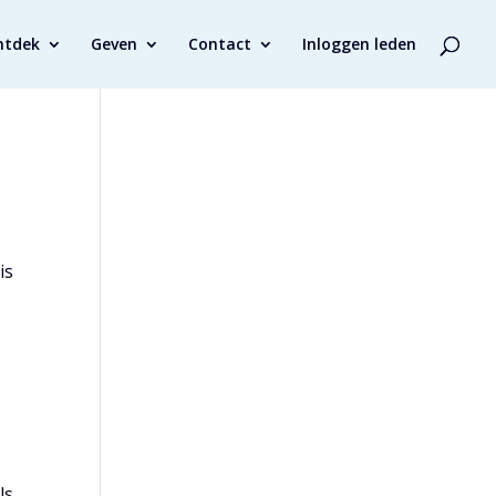
ntdek
Geven
Contact
Inloggen leden
is
ls,